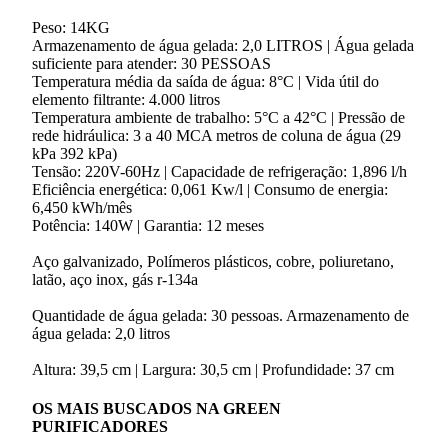
Peso: 14KG
Armazenamento de água gelada: 2,0 LITROS | Água gelada
suficiente para atender: 30 PESSOAS
Temperatura média da saída de água: 8°C | Vida útil do
elemento filtrante: 4.000 litros
Temperatura ambiente de trabalho: 5°C a 42°C | Pressão de
rede hidráulica: 3 a 40 MCA metros de coluna de água (29
kPa 392 kPa)
Tensão: 220V-60Hz | Capacidade de refrigeração: 1,896 l/h
Eficiência energética: 0,061 Kw/l | Consumo de energia:
6,450 kWh/mês
Potência: 140W | Garantia: 12 meses
Composição
Aço galvanizado, Polímeros plásticos, cobre, poliuretano,
latão, aço inox, gás r-134a
Especificações
Quantidade de água gelada: 30 pessoas. Armazenamento de
água gelada: 2,0 litros
Medidas
Altura: 39,5 cm | Largura: 30,5 cm | Profundidade: 37 cm
OS MAIS BUSCADOS NA GREEN
PURIFICADORES