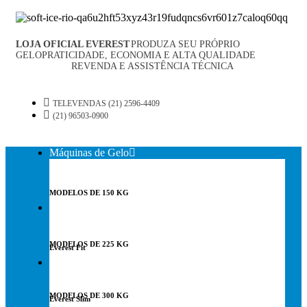
LOJA OFICIAL EVEREST
PRODUZA SEU PRÓPRIO
GELO
PRATICIDADE, ECONOMIA E ALTA QUALIDADE
NO RIO
DE JANEIRO
REVENDA E ASSISTÊNCIA TÉCNICA
ENTREGAS
GRÁTIS PARA O RIO E REGIÃO
TELEVENDAS (21) 2596-4409
(21) 96503-0900
Máquinas de Gelo
MODELOS DE 150 KG
Purificadores
MODELOS DE 225 KG
Everest Fit
Locação
MODELOS DE 300 KG
Everest Slim